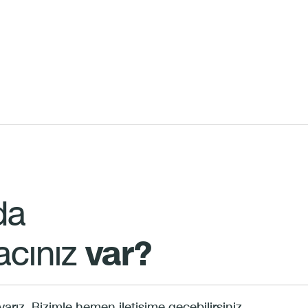
da
acınız
var?
ız. Bizimle hemen iletişime geçebilirsiniz.