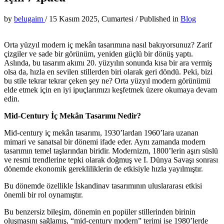
by
belugaim
/
15 Kasım 2025, Cumartesi
/
Published in
Blog
Orta yüzyıl modern iç mekân tasarımına nasıl bakıyorsunuz? Zarif
çizgiler ve sade bir görünüm, yeniden güçlü bir dönüş yaptı.
Aslında, bu tasarım akımı 20. yüzyılın sonunda kısa bir ara vermiş
olsa da, hızla en sevilen stillerden biri olarak geri döndü. Peki, bizi
bu stile tekrar tekrar çeken şey ne? Orta yüzyıl modern görünümü
elde etmek için en iyi ipuçlarımızı keşfetmek üzere okumaya devam
edin.
Mid-Century İç Mekân Tasarımı Nedir?
Mid-century iç mekân tasarımı, 1930’lardan 1960’lara uzanan
mimari ve sanatsal bir dönemi ifade eder. Aynı zamanda modern
tasarımın temel taşlarından biridir. Modernizm, 1800’lerin aşırı süslü
ve resmi trendlerine tepki olarak doğmuş ve I. Dünya Savaşı sonrası
dönemde ekonomik gerekliliklerin de etkisiyle hızla yayılmıştır.
Bu dönemde özellikle İskandinav tasarımının uluslararası etkisi
önemli bir rol oynamıştır.
Bu benzersiz bileşim, dönemin en popüler stillerinden birinin
oluşmasını sağlamış, “mid-century modern” terimi ise 1980’lerde