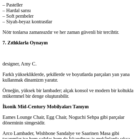
– Pasteller
– Hardal sarısı
– Soft pembeler
– Siyah-beyaz kontrastlar
Nötr tonlarsa zamansızdır ve her zaman güvenli bir tercihtir.
7. Zıtlıklarla Oynayın
designer, Amy C.
Farklı yüksekliklerde, şekillerde ve boyutlarda parçaları yan yana
kullanmak dinamizm yaratır.
Örneğin, yüksek bir lambader; alçak konsol ve modern bir koltukla
mükemmel bir denge oluşturabilir.
İkonik Mid-Century Mobilyaları Tanıyın
Eames Lounge Chair, Egg Chair, Noguchi Sehpa gibi parçalar
döneminin simgesidir.
Arco Lambader, Wishbone Sandalye ve Saarinen Masa gibi
tasarımlar ise hem çağdaş hem de İskandinav iç mekânlarda sıkça