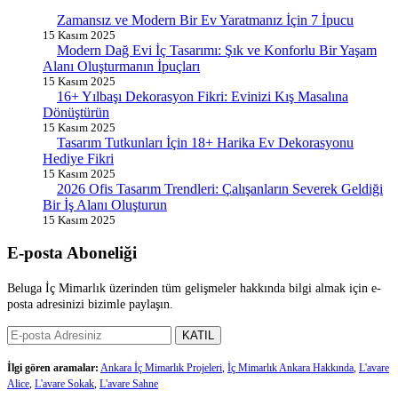
Zamansız ve Modern Bir Ev Yaratmanız İçin 7 İpucu
15 Kasım 2025
Modern Dağ Evi İç Tasarımı: Şık ve Konforlu Bir Yaşam
Alanı Oluşturmanın İpuçları
15 Kasım 2025
16+ Yılbaşı Dekorasyon Fikri: Evinizi Kış Masalına
Dönüştürün
15 Kasım 2025
Tasarım Tutkunları İçin 18+ Harika Ev Dekorasyonu
Hediye Fikri
15 Kasım 2025
2026 Ofis Tasarım Trendleri: Çalışanların Severek Geldiği
Bir İş Alanı Oluşturun
15 Kasım 2025
E-posta Aboneliği
Beluga İç Mimarlık üzerinden tüm gelişmeler hakkında bilgi almak için e-
posta adresinizi bizimle paylaşın.
KATIL
İlgi gören aramalar:
Ankara İç Mimarlık Projeleri
,
İç Mimarlık Ankara Hakkında
,
L'avare
Alice
,
L'avare Sokak
,
L'avare Sahne