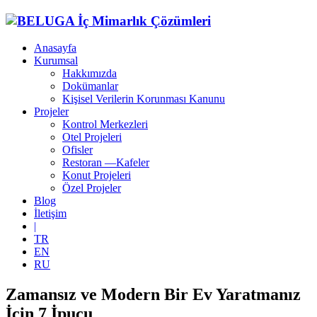
Anasayfa
Kurumsal
Hakkımızda
Dokümanlar
Kişisel Verilerin Korunması Kanunu
Projeler
Kontrol Merkezleri
Otel Projeleri
Ofisler
Restoran —Kafeler
Konut Projeleri
Özel Projeler
Blog
İletişim
|
TR
EN
RU
Zamansız ve Modern Bir Ev Yaratmanız
İçin 7 İpucu