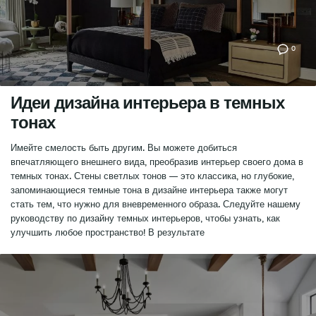
0
Идеи дизайна интерьера в темных
тонах
Имейте смелость быть другим. Вы можете добиться
впечатляющего внешнего вида, преобразив интерьер своего дома в
темных тонах. Стены светлых тонов — это классика, но глубокие,
запоминающиеся темные тона в дизайне интерьера также могут
стать тем, что нужно для вневременного образа. Следуйте нашему
руководству по дизайну темных интерьеров, чтобы узнать, как
улучшить любое пространство! В результате