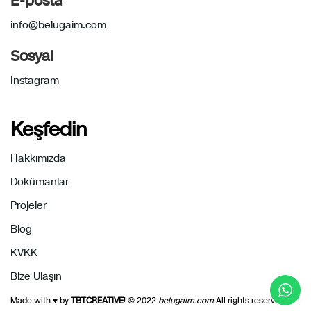
E-posta
info@belugaim.com
Sosyal
Instagram
Keşfedin
Hakkımızda
Dokümanlar
Projeler
Blog
KVKK
Bize Ulaşın
Made with ♥ by
TBTCREATIVE
! © 2022
belugaim.com
All rights reserved——